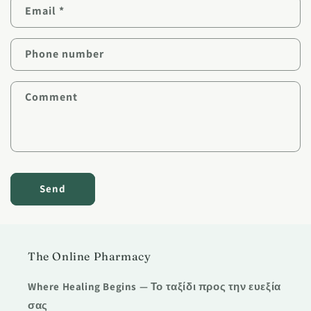
Email
*
t
a
c
Phone number
t
f
Comment
o
r
m
Send
The Online Pharmacy
Where Healing Begins — Το ταξίδι προς την ευεξία
σας