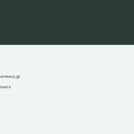
harmacy.gr
liance