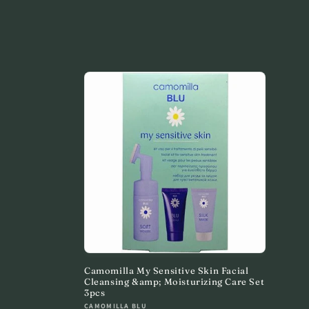
o
l
l
e
c
t
i
o
Camomilla My Sensitive Skin Facial
Cleansing &amp; Moisturizing Care Set
n
3pcs
Vendor:
CAMOMILLA BLU