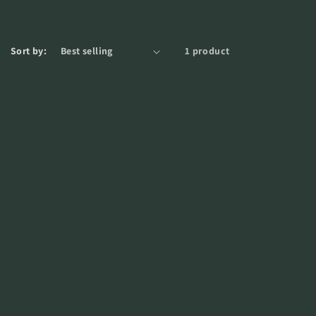
e
g
i
Sort by:
1 product
o
n